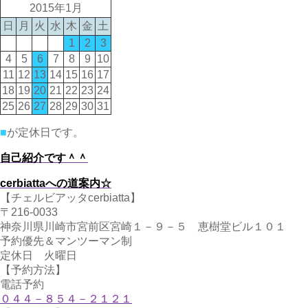
2015年1月
日
月
火
水
木
金
土
1
2
3
4
5
6
7
8
9
10
11
12
13
14
15
16
17
18
19
20
21
22
23
24
25
26
27
28
29
30
31
■
が定休日です。
自己紹介です＾＾
cerbiattaへの道案内☆
【チェルビアッタcerbiatta】
〒216-0033
神奈川県川崎市宮前区宮崎１－９－５ 恵樹堂ビル１０１
予約優先＆マンツーマン制
定休日 火曜日
【予約方法】
電話予約
０４４－８５４－２１２１