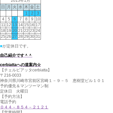
2015年1月
日
月
火
水
木
金
土
1
2
3
4
5
6
7
8
9
10
11
12
13
14
15
16
17
18
19
20
21
22
23
24
25
26
27
28
29
30
31
■
が定休日です。
自己紹介です＾＾
cerbiattaへの道案内☆
【チェルビアッタcerbiatta】
〒216-0033
神奈川県川崎市宮前区宮崎１－９－５ 恵樹堂ビル１０１
予約優先＆マンツーマン制
定休日 火曜日
【予約方法】
電話予約
０４４－８５４－２１２１
【営業時間】