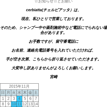
☆お知らせ☆とお願い
cerbiatta(チェルビアッタ）は、
現在、私ひとりで営業しております。
そのため、シャンプー中や薬剤施術中など電話にでられない場
合があります。
お手数ですが、留守番電話に
お名前、連絡先電話番号を入れていただければ、
手が空き次第、こちらから折り返させていただきます。
大変申し訳ありませんがよろしくお願いします。
宮崎
2015年11月
日
月
火
水
木
金
土
1
2
3
4
5
6
7
8
9
10
11
12
13
14