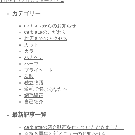
1月終了！2月のスタート☆
→
カテゴリー
cerbiattaからのお知らせ
cerbiattaのこだわり
お店までのアクセス
カット
カラー
ハナヘナ
パーマ
プライベート
炭酸
独立物語
癖毛で悩むあなたへ
縮毛矯正
自己紹介
最新記事一覧
cerbiattaの紹介動画を作っていただきました！
☆祝８周年と新メニューのお知らせ☆