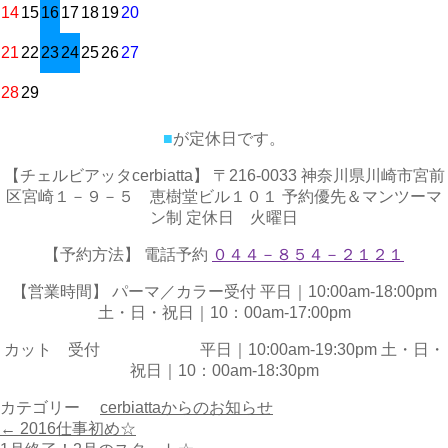
14
15
16
17
18
19
20
21
22
23
24
25
26
27
28
29
■
が定休日です。
【チェルビアッタcerbiatta】 〒216-0033 神奈川県川崎市宮前
区宮崎１－９－５ 恵樹堂ビル１０１ 予約優先＆マンツーマ
ン制 定休日 火曜日
【予約方法】 電話予約
０４４－８５４－２１２１
【営業時間】 パーマ／カラー受付 平日｜10:00am-18:00pm
土・日・祝日｜10：00am-17:00pm
カット 受付 平日｜10:00am-19:30pm 土・日・
祝日｜10：00am-18:30pm
カテゴリー
cerbiattaからのお知らせ
←
2016仕事初め☆