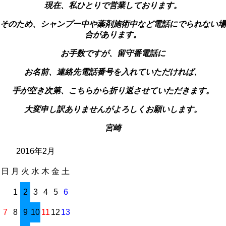
現在、私ひとりで営業しております。
そのため、シャンプー中や薬剤施術中など電話にでられない場
合があります。
お手数ですが、留守番電話に
お名前、連絡先電話番号を入れていただければ、
手が空き次第、こちらから折り返させていただきます。
大変申し訳ありませんがよろしくお願いします。
宮崎
2016年2月
日
月
火
水
木
金
土
1
2
3
4
5
6
7
8
9
10
11
12
13