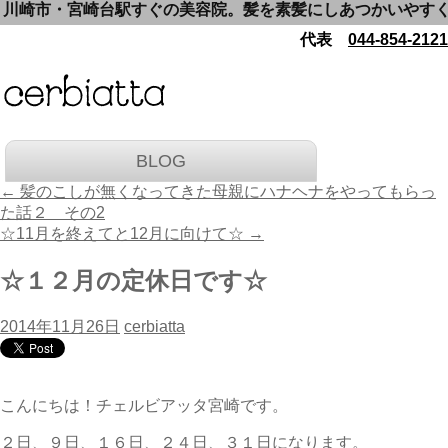
崎市・宮崎台駅すぐの美容院。髪を素髪にしあつかいやすくいた
代表
044-854-2121
BLOG
←
髪のこしが無くなってきた母親にハナヘナをやってもらっ
た話２ その2
☆11月を終えてと12月に向けて☆
→
☆１２月の定休日です☆
2014年11月26日
cerbiatta
こんにちは！チェルビアッタ宮崎です。
２日、９日、１６日、２４日、３１日になります。