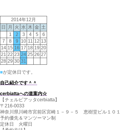
2014年12月
日
月
火
水
木
金
土
1
2
3
4
5
6
7
8
9
10
11
12
13
14
15
16
17
18
19
20
21
22
23
24
25
26
27
28
29
30
31
■
が定休日です。
自己紹介です＾＾
cerbiattaへの道案内☆
【チェルビアッタcerbiatta】
〒216-0033
神奈川県川崎市宮前区宮崎１－９－５ 恵樹堂ビル１０１
予約優先＆マンツーマン制
定休日 火曜日